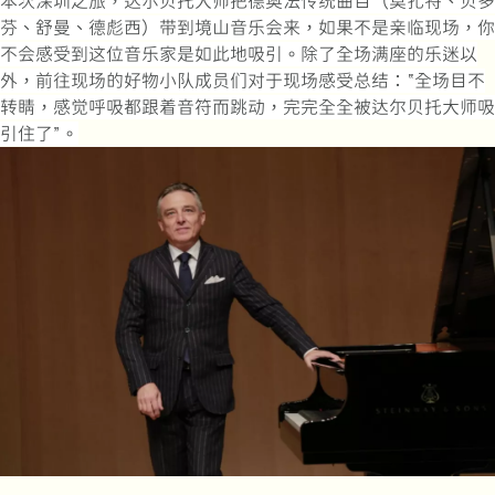
本次深圳之旅，达尔贝托大师把德奥法传统曲目（莫扎特、贝多
芬、舒曼、德彪西）带到境山音乐会来，如果不是亲临现场，你
不会感受到这位音乐家是如此地吸引。除了全场满座的乐迷以
外，前往现场的好物小队成员们对于现场感受总结：“全场目不
转睛，感觉呼吸都跟着音符而跳动，完完全全被达尔贝托大师吸
引住了”。