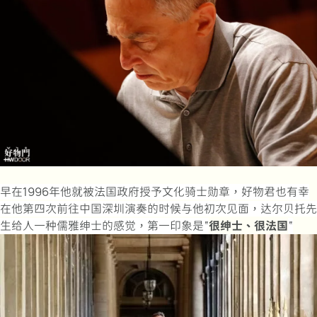
早在1996年他就被法国政府授予文化骑士勋章，好物君也有幸
在他第四次前往中国深圳演奏的时候与他初次见面，达尔贝托先
生给人一种儒雅绅士的感觉，第一印象是“
很绅士、很法国
“