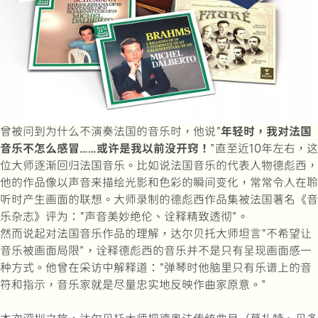
曾被问到为什么不演奏法国的音乐时，他说“
年轻时，我对法国
音乐不怎么感冒……或许是我以前没开窍！
”直至近10年左右，这
位大师逐渐回归法国音乐。比如说法国音乐的代表人物德彪西，
他的作品像以声音来描绘光影和色彩的瞬间变化，常常令人在聆
听时产生画面的联想。大师录制的德彪西作品集被法国著名《音
乐杂志》评为：“声音美妙绝伦、诠释精致透彻”。
然而说起对法国音乐作品的理解，达尔贝托大师坦言“不希望让
音乐被画面局限”，诠释德彪西的音乐并不是只有呈现画面感一
种方式。他曾在采访中解释道：“弹琴时他脑里只有乐谱上的音
符和指示，音乐家就是尽量忠实地反映作曲家原意。”