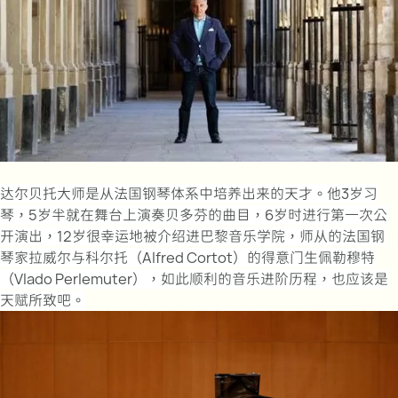
达尔贝托大师是从法国钢琴体系中培养出来的天才。他3岁习
琴，5岁半就在舞台上演奏贝多芬的曲目，6岁时进行第一次公
开演出，12岁很幸运地被介绍进巴黎音乐学院，师从的法国钢
琴家拉威尔与科尔托（Alfred Cortot）的得意门生佩勒穆特
（Vlado Perlemuter），如此顺利的音乐进阶历程，也应该是
天赋所致吧。