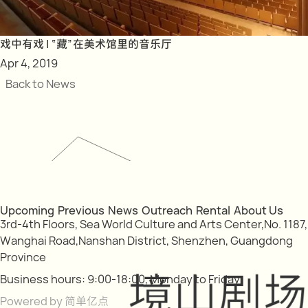
戏中有戏 | “藏”在美术馆里的音乐厅
Apr 4, 2019
Back to News
Upcoming
Previous
News
Outreach
Rental
About Us
3rd-4th Floors, Sea World Culture and Arts Center,No. 1187,
Wanghai Road,Nanshan District, Shenzhen, Guangdong
Province
Business hours: 9:00-18:00, Monday to Friday
Powered by 简单亿点