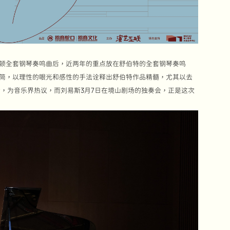
海顿全套钢琴奏鸣曲后，近两年的重点放在舒伯特的全套钢琴奏鸣
就简，以理性的眼光和感性的手法诠释出舒伯特作品精髓，尤其以去
会，为音乐界热议，而刘易斯3月7日在境山剧场的独奏会，正是这次