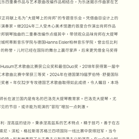
舒伯特弦乐四重奏作品与艺术歌曲改编作品相结合，为乐迷揭示作曲家在艺
家正将献上名为“大提琴上的肖邦”的专题音乐会。凭借曲目设计上的
演奏家。继2024年二人受木心美术馆邀约首度合作演出肖邦作品
肖邦钢琴独曲的二重奏改编作点缀其中，带领观众品味肖邦在大提琴
蒂斯音乐学院与德国Hanns Eisler柏林音乐学院，曾出任比利
”的称誉，儿时已经在国际的舞台上赢尽掌声，后来更凭借金马奖得
Husum艺术歌曲比赛获公众奖和最佳Duo奖，2018年获得第一届中
术歌曲比赛中荣获三等奖，2024年在德国第19届罗伯特·舒曼国际
奖者。年仅32岁专攻德国艺术歌曲取得如此成绩，令人瞩目，本场
其师长在波兰国内是有名的巴洛克大提琴教育家。巴洛克大提琴，尤
见的节目，或许能为观演的“冒险”增加一点刺激。
亨利·涅高兹的徒孙，秉承涅高兹系的艺术特点，精于技巧，善于在古
布索尼、滨松、格拉斯哥苏格兰四项国际一线比赛中获得冠军，当今
舒伯特，科布林表现了从古典主义到浪漫主义的演变，在一个半小时