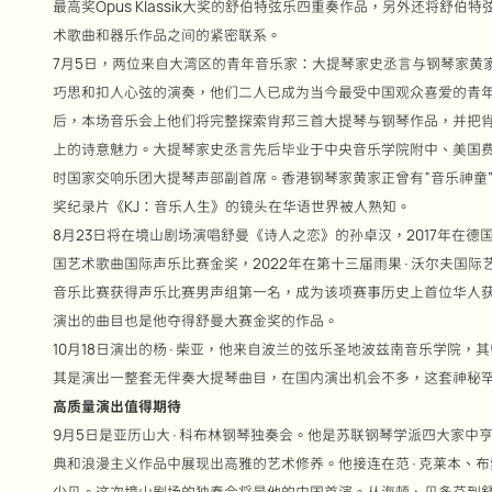
最高奖Opus Klassik大奖的舒伯特弦乐四重奏作品，另外还将
术歌曲和器乐作品之间的紧密联系。
7月5日，两位来自大湾区的青年音乐家：大提琴家史丞言与钢琴家黄
巧思和扣人心弦的演奏，他们二人已成为当今最受中国观众喜爱的青年
后，本场音乐会上他们将完整探索肖邦三首大提琴与钢琴作品，并把
上的诗意魅力。大提琴家史丞言先后毕业于中央音乐学院附中、美国费城柯
时国家交响乐团大提琴声部副首席。香港钢琴家黄家正曾有“音乐神童
奖纪录片《KJ：音乐人生》的镜头在华语世界被人熟知。
8月23日将在境山剧场演唱舒曼《诗人之恋》的孙卓汉，2017年在德国
国艺术歌曲国际声乐比赛金奖，2022年在第十三届雨果·沃尔夫国际艺
音乐比赛获得声乐比赛男声组第一名，成为该项赛事历史上首位华人获
演出的曲目也是他夺得舒曼大赛金奖的作品。
10月18日演出的杨·柴亚，他来自波兰的弦乐圣地波兹南音乐学院，
其是演出一整套无伴奏大提琴曲目，在国内演出机会不多，这套神秘罕
高质量演出值得期待
9月5日是亚历山大·科布林钢琴独奏会。他是苏联钢琴学派四大家中
典和浪漫主义作品中展现出高雅的艺术修养。他接连在范·克莱本、
少见。这次境山剧场的独奏会将是他的中国首演。从海顿、贝多芬到