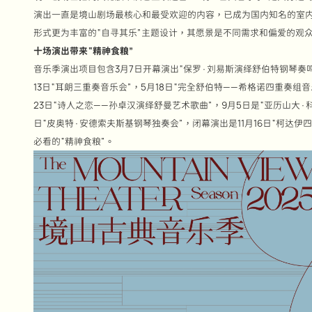
演出一直是境山剧场最核心和最受欢迎的内容，已成为国内知名的室内
形式更为丰富的“自寻其乐”主题设计，其愿景是不同需求和偏爱的观
十场演出带来“精神食粮”
音乐季演出项目包含3月7日开幕演出“保罗·刘易斯演绎舒伯特钢琴奏鸣
13日“耳朗三重奏音乐会”，5月18日“完全舒伯特——希格诺四重奏组
23日“诗人之恋——孙卓汉演绎舒曼艺术歌曲”，9月5日是“亚历山大·科
日“皮奥特·安德索夫斯基钢琴独奏会”，闭幕演出是11月16日“柯达
必看的“精神食粮”。