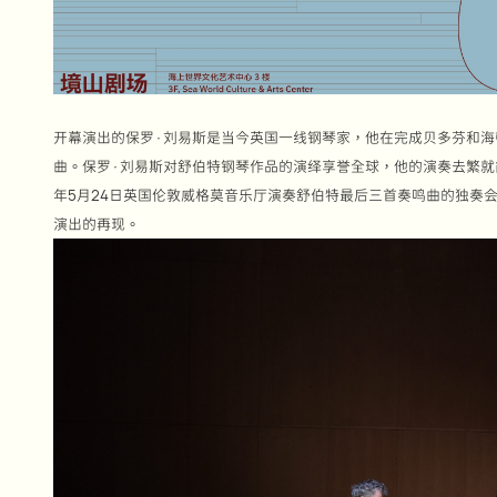
开幕演出的保罗·刘易斯是当今英国一线钢琴家，他在完成贝多芬和
曲。保罗·刘易斯对舒伯特钢琴作品的演绎享誉全球，他的演奏去繁
年5月24日英国伦敦威格莫音乐厅演奏舒伯特最后三首奏鸣曲的独奏
演出的再现。