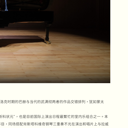
巴洛克时期的巴赫与当代的武满彻两者的作品交错排列，犹如蒙太
赛“新科状元”，也是目前国际上演出日程最繁忙的室内乐组合之一。本
节目，同场搭配肖斯塔科维奇钢琴三重奏不光在演出和唱片上与拉威