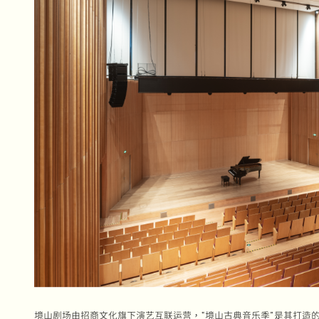
境山剧场由招商文化旗下演艺互联运营，“境山古典音乐季”是其打造的