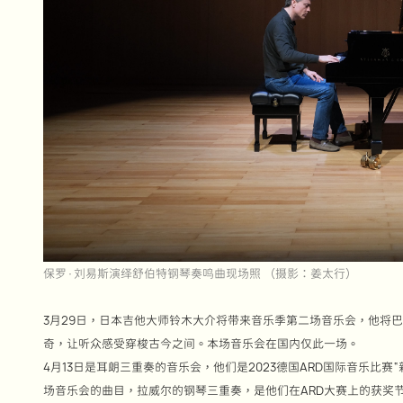
保罗·刘易斯演绎舒伯特钢琴奏鸣曲现场照 （摄影：姜太行）
3月29日，日本吉他大师铃木大介将带来音乐季第二场音乐会，他将
奇，让听众感受穿梭古今之间。本场音乐会在国内仅此一场。
4月13日是耳朗三重奏的音乐会，他们是2023德国ARD国际音乐比
场音乐会的曲目，拉威尔的钢琴三重奏，是他们在ARD大赛上的获奖